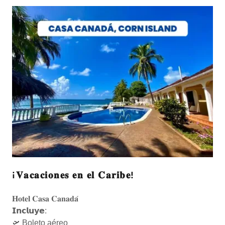
¡𝐕𝐚𝐜𝐚𝐜𝐢𝐨𝐧𝐞𝐬 𝐞𝐧 𝐞𝐥 𝐂𝐚𝐫𝐢𝐛𝐞!
𝐇𝐨𝐭𝐞𝐥 𝐂𝐚𝐬𝐚 𝐂𝐚𝐧𝐚𝐝𝐚́
𝗜𝗻𝗰𝗹𝘂𝘆𝗲:
🛫 Boleto aéreo