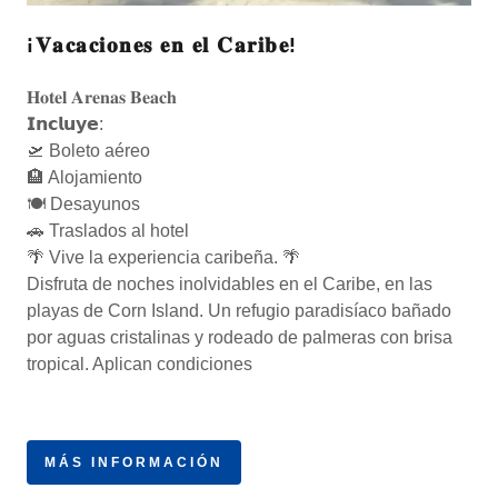
¡𝐕𝐚𝐜𝐚𝐜𝐢𝐨𝐧𝐞𝐬 𝐞𝐧 𝐞𝐥 𝐂𝐚𝐫𝐢𝐛𝐞!
𝐇𝐨𝐭𝐞𝐥 𝐀𝐫𝐞𝐧𝐚𝐬 𝐁𝐞𝐚𝐜𝐡
𝗜𝗻𝗰𝗹𝘂𝘆𝗲:
🛫 Boleto aéreo
🏨 Alojamiento
🍽 Desayunos
🚗 Traslados al hotel
🌴 Vive la experiencia caribeña. 🌴
Disfruta de noches inolvidables en el Caribe, en las
playas de Corn Island. Un refugio paradisíaco bañado
por aguas cristalinas y rodeado de palmeras con brisa
tropical. Aplican condiciones
MÁS INFORMACIÓN