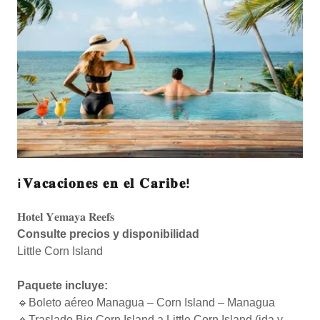
¡𝐕𝐚𝐜𝐚𝐜𝐢𝐨𝐧𝐞𝐬 𝐞𝐧 𝐞𝐥 𝐂𝐚𝐫𝐢𝐛𝐞!
𝐇𝐨𝐭𝐞𝐥 𝐘𝐞𝐦𝐚𝐲𝐚 𝐑𝐞𝐞𝐟𝐬
Consulte precios y disponibilidad
Little Corn Island
Paquete incluye:
🔹Boleto aéreo Managua – Corn Island – Managua
🔸Traslado Big Corn Island a Little Corn Island (ida y